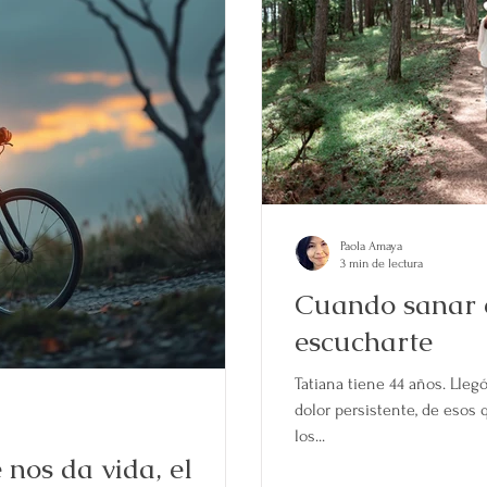
Paola Amaya
3 min de lectura
Cuando sanar 
escucharte
Tatiana tiene 44 años. Lleg
dolor persistente, de esos
los...
 nos da vida, el