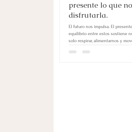
presente lo que n
disfrutarla.
El futuro nos impulsa. El presente
equilibrio entre estos sostiene n
solo respirar, alimentarnos y mov
ilusiones. Es sentir. Pero en una 
inflación, la incertidumbre económ
hiperproductividad, muchas pers
cuáles son sus sueños. Algunas 
“llegar a fin de mes”. Y