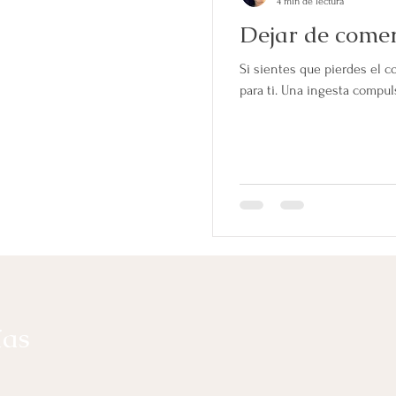
4 min de lectura
Dejar de come
Si sientes que pierdes el co
para ti. Una ingesta compul
ías