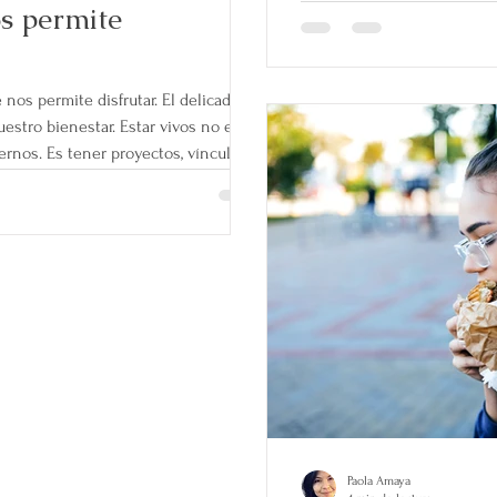
os permite
 nos permite disfrutar. El delicado
uestro bienestar. Estar vivos no es
ernos. Es tener proyectos, vínculos,
época marcada por la prisa, la
ica o la cultura de la
onas han dejado de preguntarse
ya no hablan de sueños, sino de
Paola Amaya