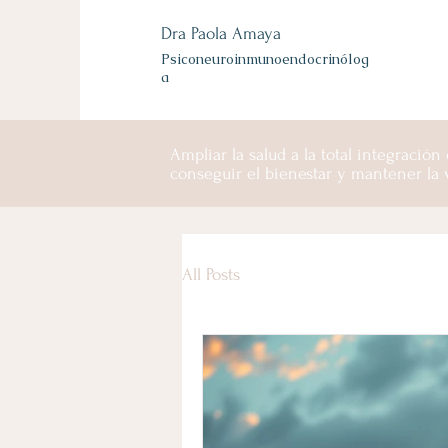
Dra Paola Amaya
Psiconeuroinmunoendocrinólog
a
Ampliar la salud a la total integración
conseguir el bienestar y mantener la v
All Posts